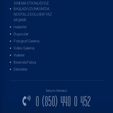
SİNEMA ETKİNLİĞİYLE
BAŞLADI UZUNKUM’DA
NOSTALJİ DOLU BİR YAZ
AKŞAMI
Haberler
Duyurular
Fotoğraf Galerisi
Video Galerisi
İhaleler
Basında Fatsa
Etkinlikler
İletişim Merkezi
0 (850) 440 0 452