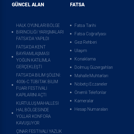
GÜNCEL ALAN
FATSA
HALK OYUNLARI BÖLGE
Fatsa Tarihi
BİRİNCİLİĞİ YARIŞMALARI
Fatsa Coğrafyası
FATSA’DA YAPILDI
Gezi Rehberi
FATSA’DA KENT
Ulaşım
BAYRAMLAŞMASI
Konaklama
YOĞUN KATILIMLA
GERÇEKLEŞTİ
Dolmuş Güzergahları
FATSA’DA BİLİM ŞÖLENİ:
Mahalle Muhtarları
4006-C TÜBİTAK BİLİM
Nöbetçi Eczaneler
FUARI FESTİVALİ
Önemli Telefonlar
KAPILARINI AÇTI
Kameralar
KURTULUŞ MAHALLESİ
Hesap Numaraları
HAL BÖLGESİNDE
YOLLAR KONFORA
KAVUŞUYOR
ÇINAR FESTİVALİ YAZLIK