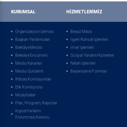
KURUMSAL
HIZMETLERIMIZ
Organizasyon Şeması
Beyaz Masa
Başkan Yardımcıları
İşyeri Ruhsat İşlemleri
Belediye Meclisi
İmar İşlemleri
Belediye Encümeni
Sosyal Yardım Hizmetleri
Meclis Kararları
Nikah İşlemleri
Meclis Gündemi
Beyanname Formları
İhtisas Komisyonları
Etik Komisyonu
Müdürlükler
Plan, Program, Raporlar
Kişisel Verilerin
Korunması Kanunu